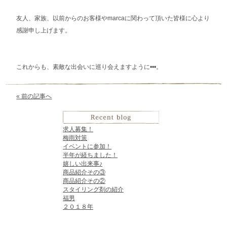
友人、家族、以前からのお客様やmarcaに関わって頂いた皆様に心より
感謝申し上げます。
これからも、素敵な出会いに巡り会えますように•••。
« 前の記事へ
求人募集！
梅雨対策
イベントに参加！
半年が経ちました！
嬉しい出来事♪
商品紹介その③
商品紹介その②
スタイリング剤の紹介
福男
２０１８年