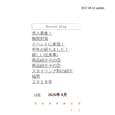
2017.08.22 update.
求人募集！
梅雨対策
イベントに参加！
半年が経ちました！
嬉しい出来事♪
商品紹介その③
商品紹介その②
スタイリング剤の紹介
福男
２０１８年
2026年 8月
« 6月
月
火
水
木
金
土
日
1
2