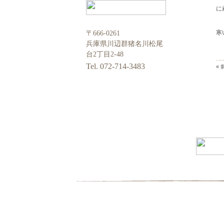
に
寒
〒666-0261
兵庫県川辺群猪名川松尾
台2丁目2-48
Tel. 072-714-3483
«