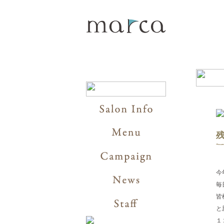
今
毎
皆
と
１